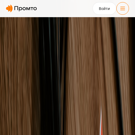
Войти