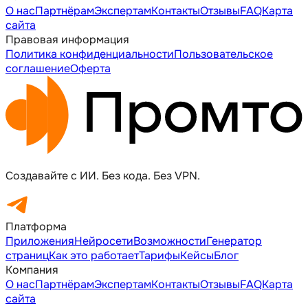
О нас
Партнёрам
Экспертам
Контакты
Отзывы
FAQ
Карта
сайта
Правовая информация
Политика конфиденциальности
Пользовательское
соглашение
Оферта
Создавайте с ИИ. Без кода. Без VPN.
Платформа
Приложения
Нейросети
Возможности
Генератор
страниц
Как это работает
Тарифы
Кейсы
Блог
Компания
О нас
Партнёрам
Экспертам
Контакты
Отзывы
FAQ
Карта
сайта