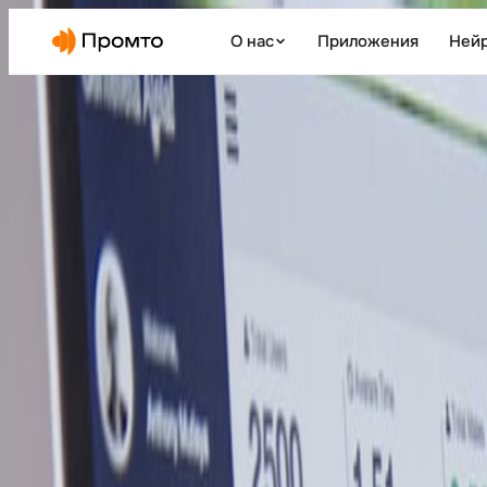
О нас
Приложения
Ней