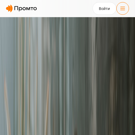
Войти